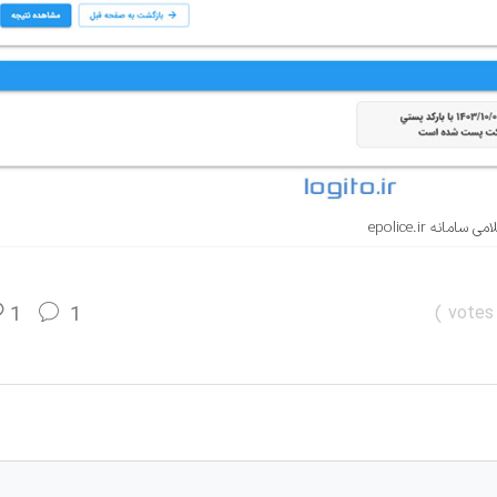
ه epolice.ir
1
1
)
votes