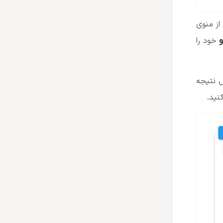
از منوی
خود را
 نتیجه
نید.