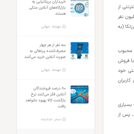
خریداران بریتانیایی به
، حدود ۱۳٫۶ میلیون کاربر اینترنتی از
بازارگاه‌های آنلاین متکی
هستند
 اروپای شرقی بازدید کردند که نسبت به مدت مشابه سال گذشته ۱٫۳ میلیون نفر
تکا (به
مهشاد جهانی
سه نفر از هر چهار
 فروشگاه آنلاین Rozetka بر اساس اطلاعات Gemius محبوب
مصرف‌کننده پرتغالی به
صورت آنلاین خرید می‌کنند
د و با فروش
شگاه اینترنتی خود
مهشاد جهانی
کاربران
۸۰ درصد فروشندگان
آنلاین فکر می‌کنند نرخ
بازگشت کالا بهبود نخواهد
، olx.ua است، وب‌سایتی که بسیاری
یافت
دکننده جذب کرد. پس از
سحر خدابنده