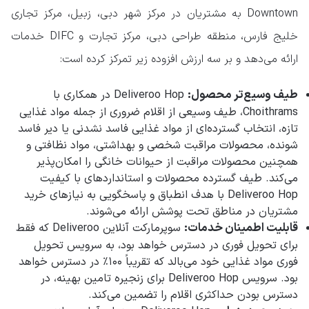
Downtown به مشتریان در مرکز شهر دبی، زبیل، مرکز تجاری
خلیج فارس، منطقه طراحی دبی، مرکز تجارت و DIFC خدمات
ارائه می‌دهد و بر سه ارزش افزوده زیر تمرکز کرده است:
طیف وسیع‌تر محصول:
Deliveroo Hop در همکاری با
Choithrams، طیف وسیعی از اقلام ضروری از جمله مواد غذایی
تازه، انتخاب گسترده‌ای از مواد غذایی فاسد نشدنی یا دیر فاسد
شونده، محصولات مراقبت شخصی و بهداشتی، مواد نظافتی و
همچنین محصولات مراقبت از حیوانات خانگی را امکان‌پذیر
می‌کند. طیف گسترده محصولات و استانداردهای با کیفیت
Deliveroo Hop با هدف انطباق و پاسخگویی به نیازهای خرید
مشتریان در مناطق تحت پوشش ارائه می‌شوند.
قابلیت اطمینان خدمات:
سوپرمارکت آنلاین Deliveroo که فقط
برای تحویل فوری در دسترس خواهد بود، به سرویس تحویل
فوری مواد غذایی خود می‌بالد که تقریباً ۱۰۰٪ در دسترس خواهد
بود. سرویس Deliveroo Hop برای زنجیره تامین بهینه، در
دسترس بودن حداکثری اقلام را تضمین می‌کند.