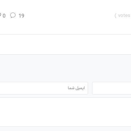
0
19
)
votes