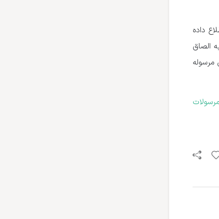
اع داده
ه الصاق
 مرسوله
رسولات