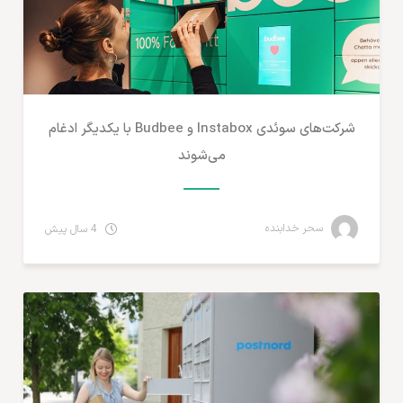
شرکت‌های سوئدی Instabox و Budbee با یکدیگر ادغام
می‌شوند
سحر خدابنده
4 سال پیش
مطالب لجستیک و خدمات پستی