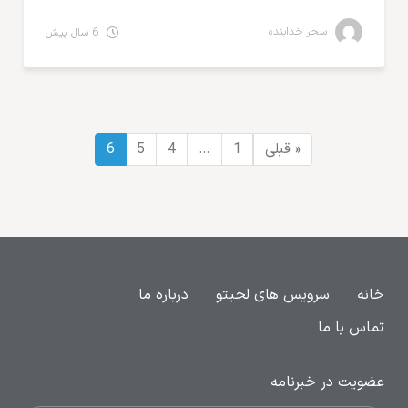
سحر خدابنده
6 سال پیش
« قبلی
1
…
4
5
6
خانه
سرویس های لجیتو
درباره ما
تماس با ما
عضویت در خبرنامه